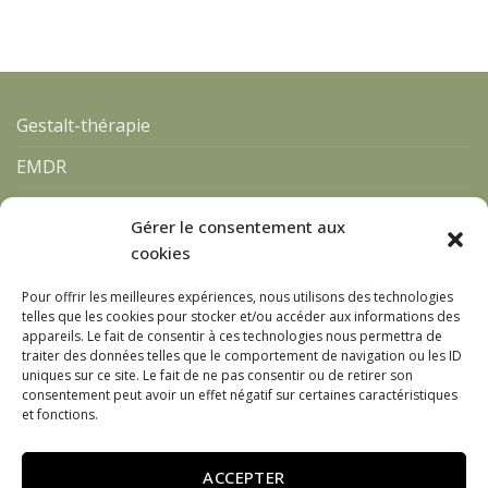
Gestalt-thérapie
EMDR
Qui suis-je ?
Gérer le consentement aux
Blog
cookies
Contact
Pour offrir les meilleures expériences, nous utilisons des technologies
telles que les cookies pour stocker et/ou accéder aux informations des
appareils. Le fait de consentir à ces technologies nous permettra de
traiter des données telles que le comportement de navigation ou les ID
uniques sur ce site. Le fait de ne pas consentir ou de retirer son
consentement peut avoir un effet négatif sur certaines caractéristiques
CHRISTOPHE NAVARRE
et fonctions.
La Rochelle – Paris – à distance
​06 14 45 62 67
ACCEPTER