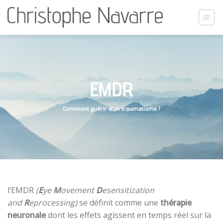
Skip
to
content
EMDR
Comment guérir d’un traumatisme ?
l’EMDR
(
E
ye
M
ovement
D
esensitization
and
R
eprocessing)
se définit comme une
thérapie
neuronale
dont les effets agissent en temps réel sur la