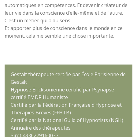
automatiques en compétences. Et devenir créateur de
leur vie dans la conscience d’elle-même et de l’autre.
C’est un métier qui a du sens.
Et apporter plus de conscience dans le monde en ce
moment, cela me semble une chose importante.
Gestalt thérapeute certifié par
École Parisienne de
Gestalt
Hypnose Ericksonienne certifié par
Psynapse
certifié EMDR Humaniste
Certifié par la Fédération Française d’Hypnose et
Thérapies Brèves (
FFHTB
)
Certifié par la National Guild of Hypnotists (
NGH
)
Annuaire des thérapeutes
Siret 4336279160037​