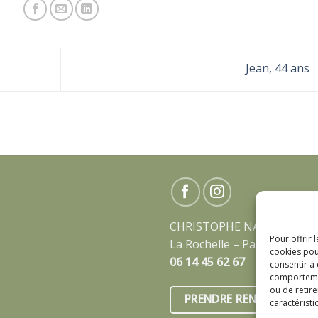
Jean, 44 ans
CHRISTOPHE NAVARRE
Pour offrir 
La Rochelle – Paris – à dist
cookies pou
​06 14 45 62 67
consentir à
comportement
ou de retire
PRENDRE RENDEZ-VOUS
caractéristi