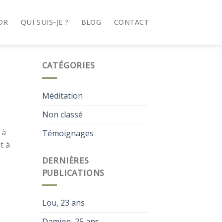
DR
QUI SUIS-JE ?
BLOG
CONTACT
CATÉGORIES
Méditation
Non classé
 à
Témoignages
t à
DERNIÈRES
PUBLICATIONS
Lou, 23 ans
Damien, 25 ans